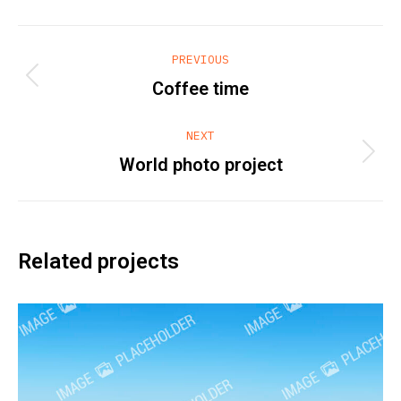
Project
PREVIOUS
navigation
Previous
Coffee time
project:
NEXT
Next
World photo project
project:
Related projects