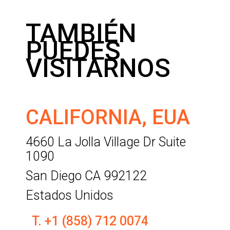
Asunto
*
TAMBIÉN
PUEDES
Duda/Pregunta/Mensaje
*
VISITARNOS
CALIFORNIA, EUA
ENVIAR
4660 La Jolla Village Dr Suite
1090
San Diego CA 992122
Estados Unidos
T. +1 (858) 712 0074