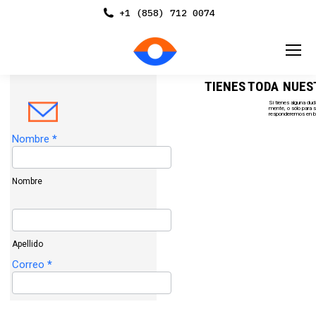
+1 (858) 712 0074
TIENES TODA
NUES
Si tienes alguna du
mente, o sólo para s
responderemos en b
Contact
Nombre
*
Us
Nombre
Apellido
Correo
*
email@dominio.com