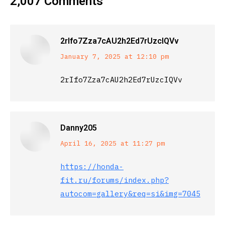
2,007 Comments
2rIfo7Zza7cAU2h2Ed7rUzcIQVv
says:
January 7, 2025 at 12:10 pm
2rIfo7Zza7cAU2h2Ed7rUzcIQVv
Danny205
says:
April 16, 2025 at 11:27 pm
https://honda-
fit.ru/forums/index.php?
autocom=gallery&req=si&img=7045