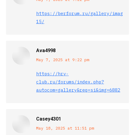
says:
https://berforum.ru/gallery/image/89
15/
Ava4998
says:
May 7, 2025 at 9:22 pm
https://hrv-
club.ru/forums/index.php?
autocom=gallery&req=si&img=6882
Casey4301
says:
May 18, 2025 at 11:51 pm