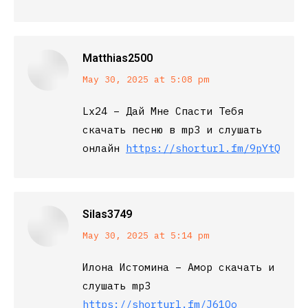
Matthias2500
says:
May 30, 2025 at 5:08 pm
Lx24 – Дай Мне Спасти Тебя
скачать песню в mp3 и слушать
онлайн
https://shorturl.fm/9pYtQ
Silas3749
says:
May 30, 2025 at 5:14 pm
Илона Истомина – Амор скачать и
слушать mp3
https://shorturl.fm/J61Qo