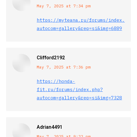
says:
May 7, 2025 at 7:34 pm
https://myteana.ru/forums/index.php?
autocom=gallery&req=si&img=6889
Clifford2192
says:
May 7, 2025 at 7:36 pm
https://honda-
fit.ru/forums/index.php?
autocom=gallery&req=si&img=7328
Adrian4491
May 7, 2025 at 9:22 pm