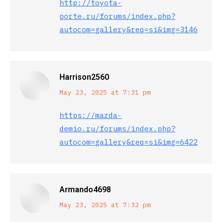
http://toyota-
porte.ru/forums/index.php?
autocom=gallery&req=si&img=3146
Harrison2560
says:
May 23, 2025 at 7:31 pm
https://mazda-
demio.ru/forums/index.php?
autocom=gallery&req=si&img=6422
Armando4698
says:
May 23, 2025 at 7:32 pm