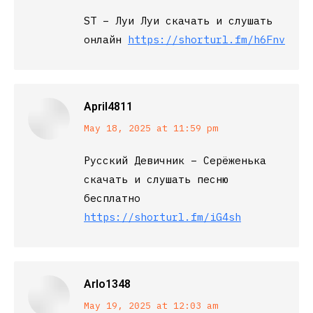
ST – Луи Луи скачать и слушать
онлайн
https://shorturl.fm/h6Fnv
April4811
says:
May 18, 2025 at 11:59 pm
Русский Девичник – Серёженька
скачать и слушать песню
бесплатно
https://shorturl.fm/iG4sh
Arlo1348
says:
May 19, 2025 at 12:03 am