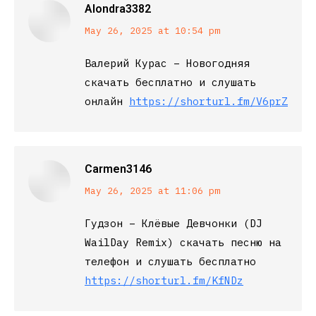
Alondra3382
says:
May 26, 2025 at 10:54 pm
Валерий Курас – Новогодняя
скачать бесплатно и слушать
онлайн
https://shorturl.fm/V6prZ
Carmen3146
says:
May 26, 2025 at 11:06 pm
Гудзон – Клёвые Девчонки (DJ
WailDay Remix) скачать песню на
телефон и слушать бесплатно
https://shorturl.fm/KfNDz