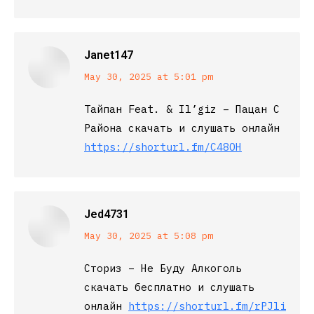
Janet147
says:
May 30, 2025 at 5:01 pm
Тайпан Feat. & Il’giz – Пацан С
Района скачать и слушать онлайн
https://shorturl.fm/C48OH
Jed4731
says:
May 30, 2025 at 5:08 pm
Сториз – Не Буду Алкоголь
скачать бесплатно и слушать
онлайн
https://shorturl.fm/rPJli