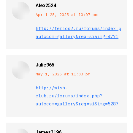
Alex2524
says:
April 28, 2025 at 10:07 pm
http://terios2.ru/forums/index.php?
autocom=gallery&req=si&img=4771
Julie965
says:
May 1, 2025 at 11:33 pm
http://wish-
club.ru/forums/index.php?
autocom=gallery&req=si&img=5287
James3196