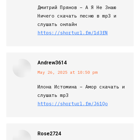
Дмитрий Прянов – А Я Не Знаю
Ничего скачать песню в mp3 и
слушать онлайн
https://shorturl.fm/1d3fN
Andrew3614
says:
May 26, 2025 at 10:50 pm
Илона Истомина – Амор скачать и
слушать mp3
https://shorturl.fm/J61Qo
Rose2724