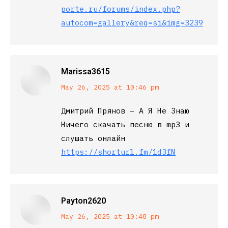
porte.ru/forums/index.php?
autocom=gallery&req=si&img=3239
Marissa3615
says:
May 26, 2025 at 10:46 pm
Дмитрий Прянов – А Я Не Знаю
Ничего скачать песню в mp3 и
слушать онлайн
https://shorturl.fm/1d3fN
Payton2620
says:
May 26, 2025 at 10:48 pm