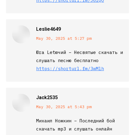
https://shorturl.fm/J61Qo
Leslie4649
says:
May 30, 2025 at 5:27 pm
Юra Letючий – Несвятые скачать и
слушать песню бесплатно
https://shorturl.fm/3wMlh
Jack2535
says:
May 30, 2025 at 5:43 pm
Михаил Ножкин – Последний бой
скачать mp3 и слушать онлайн